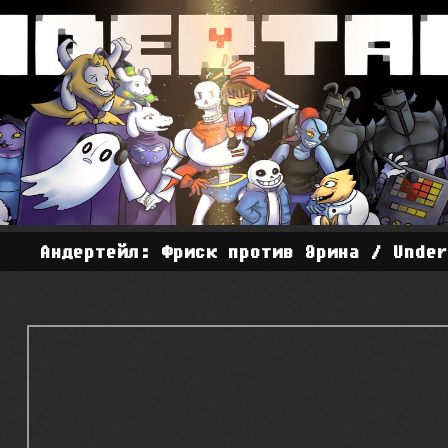
Андертейл: Фриск против Эрина / Unde