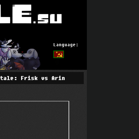
Language:
rtale: Frisk vs Arin